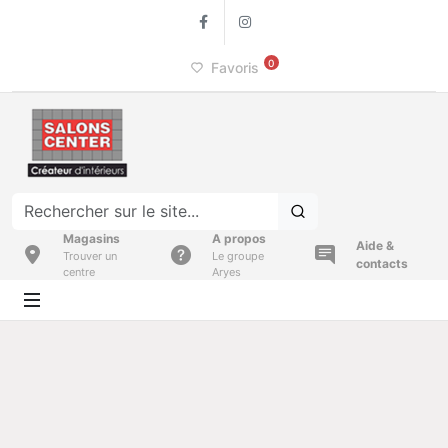
Facebook
Instagram
0
Favoris
Magasins
A propos
Aide &
Trouver un
Le groupe
contacts
centre
Aryes