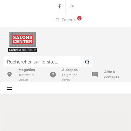
Facebook
Instagram
0
Favoris
Magasins
A propos
Aide &
Trouver un
Le groupe
contacts
centre
Aryes