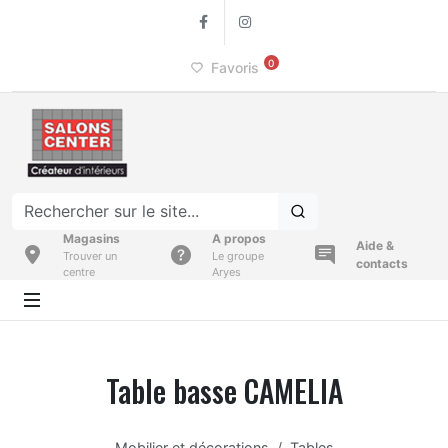
Facebook
Instagram
0
Favoris
Magasins
A propos
Aide &
Trouver un
Le groupe
contacts
centre
Aryes
Table basse CAMELIA
Mobilier et décorations
Tables